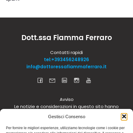
Dott.ssa Fiamma Ferraro
Contatti rapidi
tel:+393456248926
info@dottoressafiammaferraro.it
Avviso
Le notizie e considerazioni in questo sito hanno
carattere informativo generale e non intendono in
Gestisci Consenso
alcun modo dare consigli medici. Si raccomanda di
non intraprendere o interrompere alcuna terapia o
Per fornire le migliori esperienze, utilizziamo tecnologie come i cookie per