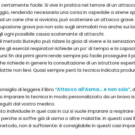
 è certamente facile. Si vive in pratica nel terrore di un at
iaggio, rendendo necessaria una corsa in ospedale a sirene
 un cane che si avvicina, può scatenare un attacco grave. E
cupazione grava poi non solo sugli ammalati ma anche sui lor
i ogni possibile causa scatenante di attacchi.
il metodo Buteyko può ridare la gioia di vivere e la sensazio
e gli esercizi respiratori richiede un po’ di tempo e la capac
i fin dai primi giorni rende sempre più facile proseguire il 
l che richiede in genere la consultazione di un istruttore espe
 malattie non lievi. Quasi sempre però la tecnica indicata prod
siglia di leggere il libro “
Attacco all’Asma… e non solo”
, 
rio imparare la tecnica in modo personalizzato da un bravo is
guiti dal vostro medico.
to individuale in quei casi in cui si vuole imparare a respira
erche si soffre già di asma o altre malattie. In questi casi il
etodo, non è sufficiente: è consigliabile in questi casi impar