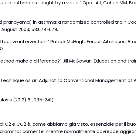
nique in asthma as taught by a video.” Opat AJ, Cohen MM, Ba
d pranayama) in asthma: a randomized controlled trial.” Coo
x August 2003; 58:674-679.
fective intervention.” Patrick McHugh, Fergus Aitcheson, B
87.
 Method make a difference?” Jill McGowan, Education and tr
o Technique as an Adjunct to Conventional Management of As
osis (2012) 61, 235-241)
elli di O2 e CO2 è, come abbiamo già visto, essenziale per il
cala drammaticamente: mentre normalmente dovrebbe aggirarsi