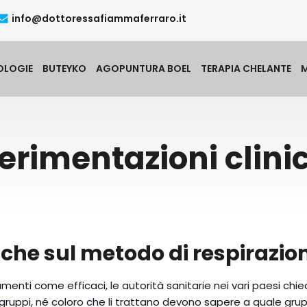
info@dottoressafiammaferraro.it
OLOGIE
BUTEYKO
AGOPUNTURA BOEL
TERAPIA CHELANTE
erimentazioni clini
niche sul metodo di respirazi
nti come efficaci, le autorità sanitarie nei vari paesi chie
n 2 gruppi, né coloro che li trattano devono sapere a quale g