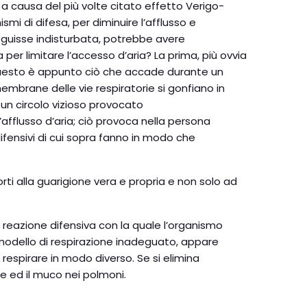
 a causa del più volte citato effetto Verigo-
mi di difesa, per diminuire l’afflusso e
seguisse indisturbata, potrebbe avere
er limitare l’accesso d’aria? La prima, più ovvia
 e questo è appunto ciò che accade durante un
mbrane delle vie respiratorie si gonfiano in
un circolo vizioso provocato
l’afflusso d’aria; ciò provoca nella persona
difensivi di cui sopra fanno in modo che
i alla guarigione vera e propria e non solo ad
a reazione difensiva con la quale l’organismo
 modello di respirazione inadeguato, appare
respirare in modo diverso. Se si elimina
ne ed il muco nei polmoni.