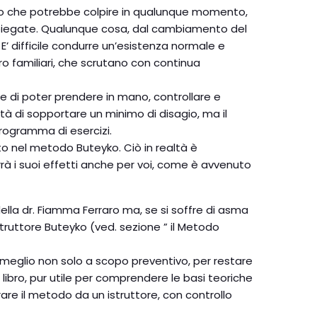
tacco che potrebbe colpire in qualunque momento,
 spiegate. Qualunque cosa, dal cambiamento del
’ difficile condurre un’esistenza normale e
o familiari, che scrutano con continua
ne di poter prendere in mano, controllare e
ità di sopportare un minimo di disagio, ma il
programma di esercizi.
rto nel metodo Buteyko. Ciò in realtà è
urrà i suoi effetti anche per voi, come è avvenuto
della dr. Fiamma Ferraro ma, se si soffre di asma
truttore Buteyko (ved. sezione ” il Metodo
re meglio non solo a scopo preventivo, per restare
 libro, pur utile per comprendere le basi teoriche
are il metodo da un istruttore, con controllo