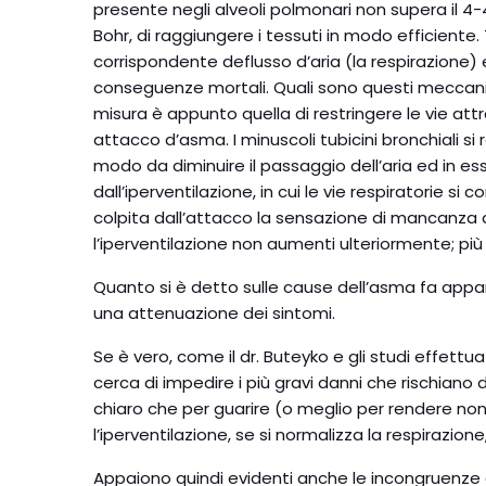
presente negli alveoli polmonari non supera il 4-
Bohr, di raggiungere i tessuti in modo efficiente
corrispondente deflusso d’aria (la respirazione)
conseguenze mortali. Quali sono questi meccanism
misura è appunto quella di restringere le vie att
attacco d’asma. I minuscoli tubicini bronchiali 
modo da diminuire il passaggio dell’aria ed in e
dall’iperventilazione, in cui le vie respiratorie s
colpita dall’attacco la sensazione di mancanza d’a
l’iperventilazione non aumenti ulteriormente; più 
Quanto si è detto sulle cause dell’asma fa appa
una attenuazione dei sintomi.
Se è vero, come il dr. Buteyko e gli studi effett
cerca di impedire i più gravi danni che rischian
chiaro che per guarire (o meglio per rendere non
l’iperventilazione, se si normalizza la respirazi
Appaiono quindi evidenti anche le incongruenze