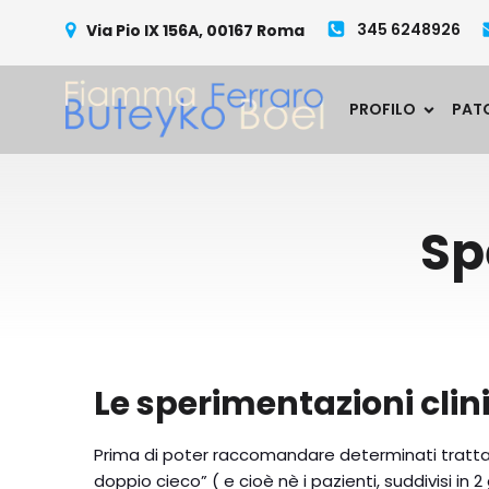
345 6248926
Via Pio IX 156A, 00167 Roma
PROFILO
PAT
Sp
Le sperimentazioni cli
Prima di poter raccomandare determinati trattame
doppio cieco” ( e cioè nè i pazienti, suddivisi i