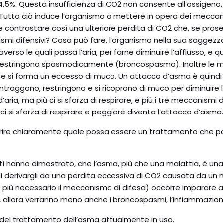
4,5%. Questa insufficienza di CO2 non consente all’ossigeno,
. Tutto ciò induce l’organismo a mettere in opera dei meccanis
 e contrastare così una ulteriore perdita di CO2 che, se pro
i difensivi? Cosa può fare, l’organismo nella sua saggezza p
raverso le quali passa l’aria, per farne diminuire l’afflusso,
si restringono spasmodicamente (broncospasmo). Inoltre le me
sse si forma un eccesso di muco. Un attacco d’asma è quindi 
i contraggono, restringono e si ricoprono di muco per diminuire 
ria, ma più ci si sforza di respirare, e più i tre meccanismi 
ci si sforza di respirare e peggiore diventa l’attacco d’asma.
rire chiaramente quale possa essere un trattamento che port
uati hanno dimostrato, che l’asma, più che una malattia, è un
o di derivargli da una perdita eccessiva di CO2 causata da un
 più necessario il meccanismo di difesa) occorre imparare a 
one, allora verranno meno anche i broncospasmi, l’infiammazio
 del trattamento dell’asma attualmente in uso.