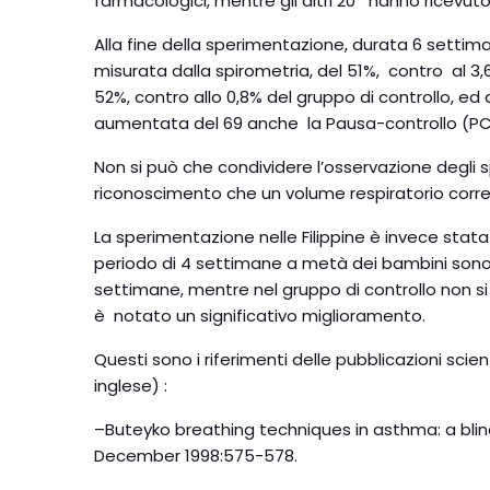
farmacologici, mentre gli altri 20 hanno ricevuto
Alla fine della sperimentazione, durata 6 settim
misurata dalla spirometria, del 51%, contro al 3,6
52%, contro allo 0,8% del gruppo di controllo, ed 
aumentata del 69 anche la Pausa-controllo (PC- t
Non si può che condividere l’osservazione degli s
riconoscimento che un volume respiratorio cor
La sperimentazione nelle Filippine è invece stata
periodo di 4 settimane a metà dei bambini sono st
settimane, mentre nel gruppo di controllo non s
è notato un significativo miglioramento.
Questi sono i riferimenti delle pubblicazioni scient
inglese) :
–Buteyko breathing techniques in asthma: a blinde
December 1998:575-578.