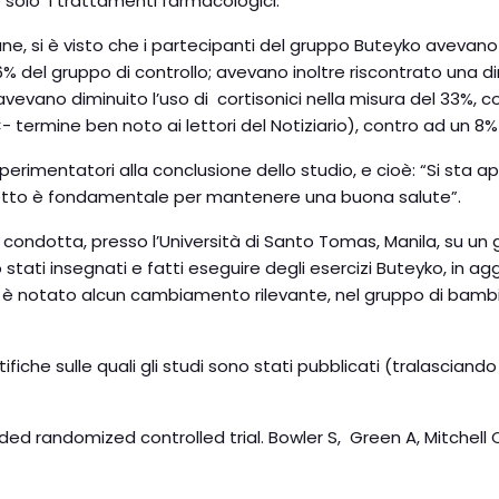
 solo i trattamenti farmacologici.
ane, si è visto che i partecipanti del gruppo Buteyko avevano
% del gruppo di controllo; avevano inoltre riscontrato una di
avevano diminuito l’uso di cortisonici nella misura del 33%, co
ermine ben noto ai lettori del Notiziario), contro ad un 8% 
perimentatori alla conclusione dello studio, e cioè: “Si sta 
retto è fondamentale per mantenere una buona salute”.
 condotta, presso l’Università di Santo Tomas, Manila, su un g
ati insegnati e fatti eseguire degli esercizi Buteyko, in agg
i è notato alcun cambiamento rilevante, nel gruppo di bambin
ifiche sulle quali gli studi sono stati pubblicati (tralasciando q
d randomized controlled trial. Bowler S, Green A, Mitchell CA