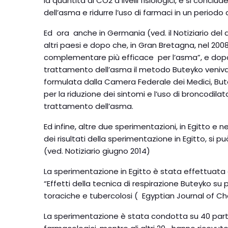
la quantità di CO2 a livelli fisiologici, e si concl
dell’asma e ridurre l’uso di farmaci in un periodo
Ed ora anche in Germania (ved. il Notiziario del
altri paesi e dopo che, in Gran Bretagna, nel 20
complementare più efficace per l’asma”, e dopo il 
trattamento dell’asma il metodo Buteyko veniva 
formulata dalla Camera Federale dei Medici, Butey
per la riduzione dei sintomi e l’uso di broncodil
trattamento dell’asma.
Ed infine, altre due sperimentazioni, in Egitto e 
dei risultati della sperimentazione in Egitto, si p
(ved. Notiziario giugno 2014)
La sperimentazione in Egitto è stata effettuata d
“Effetti della tecnica di respirazione Buteyko s
toraciche e tubercolosi ( Egyptian Journal of Ch
La sperimentazione è stata condotta su 40 parte