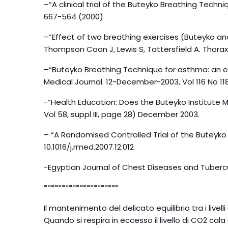
–“A clinical trial of the Buteyko Breathing Tech
667-564 (2000).
–“Effect of two breathing exercises (Buteyko an
Thompson Coon J, Lewis S, Tattersfield A. Thora
–“Buteyko Breathing Technique for asthma: an ef
Medical Journal. 12-December-2003, Vol 116 No 11
-“Health Education: Does the Buteyko Institute
Vol 58, suppl III, page 28) December 2003.
– “A Randomised Controlled Trial of the Buteyk
10.1016/j.rmed.2007.12.012
-Egyptian Journal of Chest Diseases and Tubercul
*********************
Il mantenimento del delicato equilibrio tra i liv
Quando si respira in eccesso il livello di CO2 