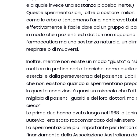
e a quale invece una sostanza placebo inerte.)
Queste sperimentazioni, oltre a costare milioni 
come le erbe e tantomeno l’aria, non brevettabili
effettivamente è facile dare ad un gruppo di pazi
in modo che i pazienti ed i dottori non sappian
farmaceutica ma una sostanza naturale, un alim
respirare o di muoversi.
Inoltre, mentre non esiste un modo “giusto” o “s
mettere in pratica certe tecniche, come quella resp
esercizi e dalla perseveranza del paziente. L’abil
che non esistono quando si sperimentano prepar
In queste condizioni è quasi un miracolo che l’e
migliaia di pazienti guariti e dei loro dottori, ma
cieco”.
Le prime due hanno avuto luogo nel 1968 a Lenin
Buteyko era stato raccomandato dal Ministero de
La sperimentazione più importante per i lettori occ
finanziamento della Associazione Australiana delle