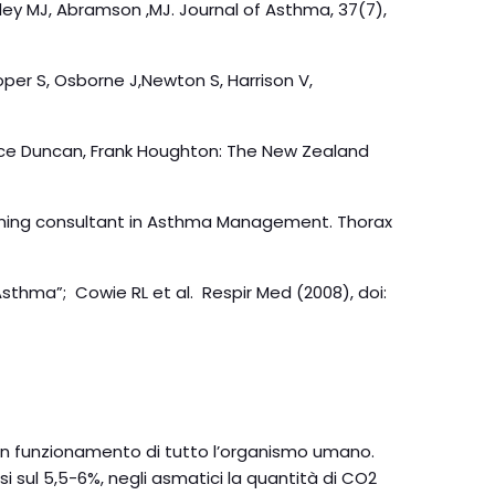
iley MJ, Abramson ,MJ. Journal of Asthma, 37(7),
per S, Osborne J,Newton S, Harrison V,
ruce Duncan, Frank Houghton: The New Zealand
aining consultant in Asthma Management. Thorax
thma”; Cowie RL et al. Respir Med (2008), doi:
 buon funzionamento di tutto l’organismo umano.
 sul 5,5-6%, negli asmatici la quantità di CO2