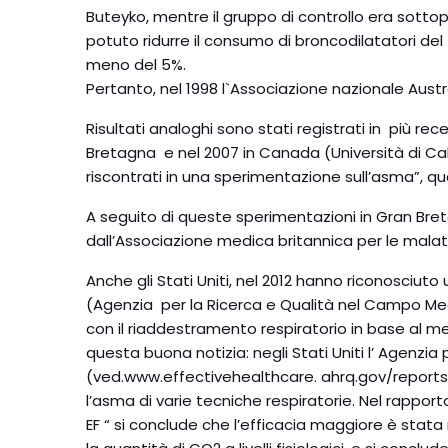
Buteyko, mentre il gruppo di controllo era sotto
potuto ridurre il consumo di broncodilatatori del 
meno del 5%.
Pertanto, nel 1998 l`Associazione nazionale Aust
Risultati analoghi sono stati registrati in più 
Bretagna e nel 2007 in Canada (Università di Calga
riscontrati in una sperimentazione sull’asma”, q
A seguito di queste sperimentazioni in Gran Breta
dall’Associazione medica britannica per le malat
Anche gli Stati Uniti, nel 2012 hanno riconosciuto 
(Agenzia per la Ricerca e Qualità nel Campo Med
con il riaddestramento respiratorio in base al me
questa buona notizia: negli Stati Uniti l’ Agenzi
(ved.www.effectivehealthcare. ahrq.gov/reports/fi
l’asma di varie tecniche respiratorie. Nel rappo
EF “ si conclude che l’efficacia maggiore è stata