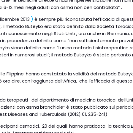
ude che “le tecniche dirette a ridurre l’iperventilazione non ha
 di 6-12 mesi negli adulti con asma non ben controllata” .
 dicembre 2013
)
è sempre più riconosciuta l’efficacia di que
08, il metodo Buteyko era stato definito dalla Società Toraci
riconoscimento negli Stati Uniti , ora anche in Germania, dopo
in precedenza definito come “non sufficientemente provato”,
ko viene definito come “l’unico metodo fisioterapeutico respi
atatori in numerosi studi”; il metodo Buteyko è stato pertanto
nelle Filippine, hanno constatato la validità del metodo Butey
uò ora dire, con l’aggiunta dell’Africa, che l’efficacia di ques
a terapeuti del dipartimento di medicina toracica dell’Univers
u pazienti con asma bronchiale” è stato pubblicato sul perio
est Diseases and Tuberculosis (2012) 61, 235-241)
cipanti asmatici, 20 dei quali hanno praticato la tecnica B