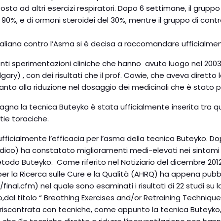
posto ad altri esercizi respiratori. Dopo 6 settimane, il gru
90%, e di ormoni steroidei del 30%, mentre il gruppo di contr
raliana contro l’Asma si è decisa a raccomandare ufficialme
recenti sperimentazioni cliniche che hanno avuto luogo nel 2
ry) , con dei risultati che il prof. Cowie, che aveva diretto l
uanto alla riduzione nel dosaggio dei medicinali che è stato 
gna la tecnica Buteyko è stata ufficialmente inserita tra que
tie toraciche.
ufficialmente l’efficacia per l’asma della tecnica Buteyko. Dopo
ico) ha constatato miglioramenti medi-elevati nei sintomi d
todo Buteyko. Come riferito nel Notiziario del dicembre 2012 s
a per la Ricerca sulle Cure e la Qualità (AHRQ) ha appena pub
nal.cfm) nel quale sono esaminati i risultati di 22 studi su l
rto,dal titolo “ Breathing Exercises and/or Retraining Techn
 riscontrata con tecniche, come appunto la tecnica Buteyko, di