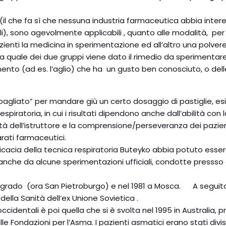
(il che fa sì che nessuna industria farmaceutica abbia intere
), sono agevolmente applicabili , quanto alle modalità, per i 
enti la medicina in sperimentazione ed all’altro una polvere b
o a quale dei due gruppi viene dato il rimedio da sperimen
ento (ad es. l’aglio) che ha un gusto ben conosciuto, o de
bagliato” per mandare giù un certo dosaggio di pastiglie, e
iratoria, in cui i risultati dipendono anche dall’abilità con l
ità dell’istruttore e la comprensione/perseveranza dei pazient
ati farmaceutici.
fficacia della tecnica respiratoria Buteyko abbia potuto esse
 anche da alcune sperimentazioni ufficiali, condotte pressso cl
grado (ora San Pietroburgo) e nel 1981 a Mosca. A seguito de
lla Sanità dell’ex Unione Sovietica .
identali è poi quella che si è svolta nel 1995 in Australia, pr
 Fondazioni per l’Asma. I pazienti asmatici erano stati divisi 