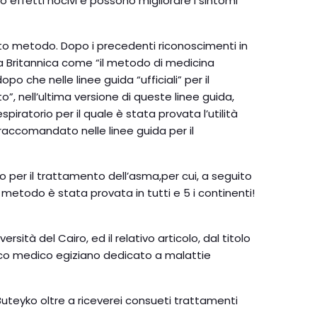
nno effetti nocivi e possono migliorare i sintomi
sto metodo. Dopo i precedenti riconoscimenti in
ca Britannica come “il metodo di medicina
 che nelle linee guida “ufficiali” per il
 nell’ultima versione di queste linee guida,
ratorio per il quale è stata provata l’utilità
 raccomandato nelle linee guida per il
ko per il trattamento dell’asma,per cui, a seguito
to metodo è stata provata in tutti e 5 i continenti!
ità del Cairo, ed il relativo articolo, dal titolo
dico medico egiziano dedicato a malattie
uteyko oltre a riceverei consueti trattamenti