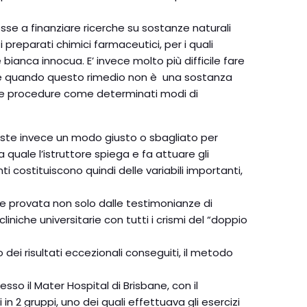
sse a finanziare ricerche su sostanze naturali
preparati chimici farmaceutici, per i quali
ianca innocua. E’ invece molto più difficile fare
tare quando questo rimedio non è una sostanza
lle procedure come determinati modi di
siste invece un modo giusto o sbagliato per
a quale l’istruttore spiega e fa attuare gli
i costituiscono quindi delle variabili importanti,
re provata non solo dalle testimonianze di
iniche universitarie con tutti i crismi del “doppio
i risultati eccezionali conseguiti, il metodo
esso il Mater Hospital di Brisbane, con il
in 2 gruppi, uno dei quali effettuava gli esercizi