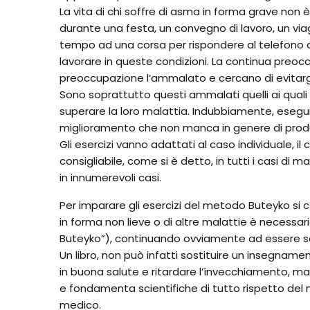
La vita di chi soffre di asma in forma grave non
durante una festa, un convegno di lavoro, un v
tempo ad una corsa per rispondere al telefono ad
lavorare in queste condizioni. La continua preoc
preoccupazione l’ammalato e cercano di evitargl
Sono soprattutto questi ammalati quelli ai quali 
superare la loro malattia. Indubbiamente, eseguir
miglioramento che non manca in genere di produrs
Gli esercizi vanno adattati al caso individuale, i
consigliabile, come si è detto, in tutti i casi di
in innumerevoli casi.
Per imparare gli esercizi del metodo Buteyko si con
in forma non lieve o di altre malattie è necessa
Buteyko”), continuando ovviamente ad essere se
Un libro, non può infatti sostituire un insegnamen
in buona salute e ritardare l’ínvecchiamento, ma p
e fondamenta scientifiche di tutto rispetto del m
medico.