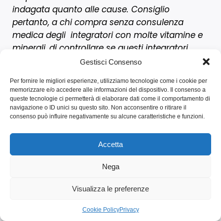
indagata quanto alle cause. Consiglio
pertanto, a chi compra senza consulenza
medica degli integratori con molte vitamine e
minerali, di controllare se questi integratori
contengano anche ferro e rame, sostanze che
Gestisci Consenso
vanno assunte solo in caso di effettiva
Per fornire le migliori esperienze, utilizziamo tecnologie come i cookie per
carenza; in caso contrario possono infatti fare
memorizzare e/o accedere alle informazioni del dispositivo. Il consenso a
più male che bene.
In particolare in relazione
queste tecnologie ci permetterà di elaborare dati come il comportamento di
navigazione o ID unici su questo sito. Non acconsentire o ritirare il
al ferro, nella nostra società opulenta in cui si
consenso può influire negativamente su alcune caratteristiche e funzioni.
mangia abbastanza carne rossa, il rischio di
un eccesso di ferro non è un fenomeno raro
. In
Accetta
particolare gli uomini, e le donne dopo la
menopausa, che non siano vegetariani,
Nega
soffrono non raramente di malanni provocati
da un eccesso di ferro; alcuni ipotizzano anche
Visualizza le preferenze
che il fatto che le donne prima della
Cookie Policy
Privacy
menopausa soffrono di disturbi