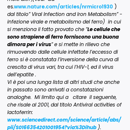
es.
www.nature.com/articles/nrmicro1930
)
dal titolo” Viral Infection and Iron Metabolism” -
infezione virale e metabolismo del ferro) in cui
si menziona il fatto provato che ”
Le cellule che
sono strapiene di ferro forniscono una buona
dimora per i virus
” e si mette in rilievo che
rimuovendo dalle cellule infettate l’eccesso di
ferro si è constatata l’inversione della curva di
crescita di virus vari, tra cui l’HIV-1, ed il virus
dell’epatite .
Vi è poi una lunga lista di altri studi che anche
in passato sono arrivati a constatazioni
analoghe. Mi limito qui a citare il seguente,
che risale al 2001, dal titolo Antiviral activities of
lactoferrin:
www.sciencedirect.com/science/article/abs/
pii/S0166354201001954?via%3Dihub
).