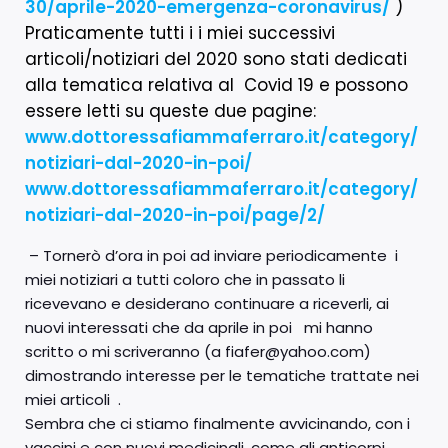
30/aprile-2020-emergenza-coronavirus/
)
Praticamente tutti i i miei successivi
articoli/notiziari del 2020 sono stati dedicati
alla tematica relativa al Covid 19 e possono
essere letti su queste due pagine:
www.dottoressafiammaferraro.it/category/
notiziari-dal-2020-in-poi/
www.dottoressafiammaferraro.it/category/
notiziari-dal-2020-in-poi/page/2/
– Tornerò d’ora in poi ad inviare periodicamente i
miei notiziari a tutti coloro che in passato li
ricevevano e desiderano continuare a riceverli, ai
nuovi interessati che da aprile in poi mi hanno
scritto o mi scriveranno (a fiafer@yahoo.com)
dimostrando interesse per le tematiche trattate nei
miei articoli .
Sembra che ci stiamo finalmente avvicinando, con i
vaccini e con nuovi medicinali, come gli anticorpi