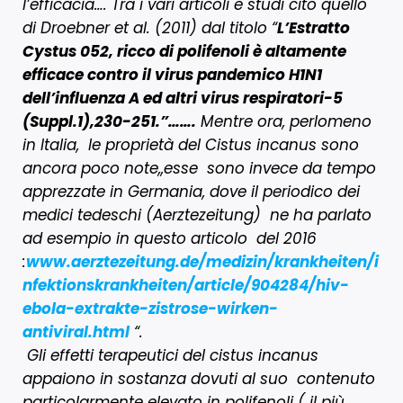
l’efficacia…. Tra i vari articoli e studi cito quello
di Droebner et al. (2011) dal titolo “
L’Estratto
Cystus 052, ricco di polifenoli è altamente
efficace contro il virus pandemico H1N1
dell’influenza A ed altri virus respiratori-5
(Suppl.1),230-251.”…….
Mentre ora, perlomeno
in Italia, le proprietà del Cistus incanus sono
ancora poco note,,esse sono invece da tempo
apprezzate in Germania, dove il periodico dei
medici tedeschi (Aerztezeitung) ne ha parlato
ad esempio in questo articolo del 2016
:
www.aerztezeitung.de/medizin/krankheiten/i
nfektionskrankheiten/article/904284/hiv-
ebola-extrakte-zistrose-wirken-
antiviral.html
“.
Gli effetti terapeutici del cistus incanus
appaiono in sostanza dovuti al suo contenuto
particolarmente elevato in polifenoli ( il più