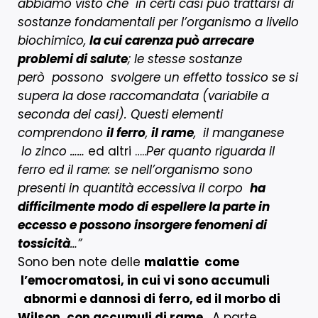
abbiamo visto che in certi casi può trattarsi di
sostanze fondamentali per l’organismo a livello
biochimico,
la cui carenza può arrecare
problemi di salute
; le stesse sostanze
però possono svolgere un effetto tossico se si
supera la dose raccomandata (variabile a
seconda dei casi). Questi elementi
comprendono
il ferro
,
il rame
, il manganese
lo zinco ……
ed altri …..
Per quanto riguarda il
ferro ed il rame: se nell’organismo sono
presenti in quantità eccessiva il corpo
ha
difficilmente modo di espellere la parte in
eccesso e possono insorgere fenomeni di
tossicità
…”
Sono ben note delle
malattie come
l’emocromatosi, in cui vi sono accumuli
abnormi e dannosi di ferro, ed il morbo di
Wilson, con accumuli di rame.
A parte