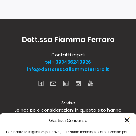
Dott.ssa Fiamma Ferraro
Contatti rapidi
tel:+393456248926
info@dottoressafiammaferraro.it
Avviso
Le notizie e considerazioni in questo sito hanno
carattere informativo generale e non intendono in
Gestisci Consenso
alcun modo dare consigli medici. Si raccomanda di
non intraprendere o interrompere alcuna terapia o
Per fornire le migliori esperienze, utilizziamo tecnologie come i cookie per