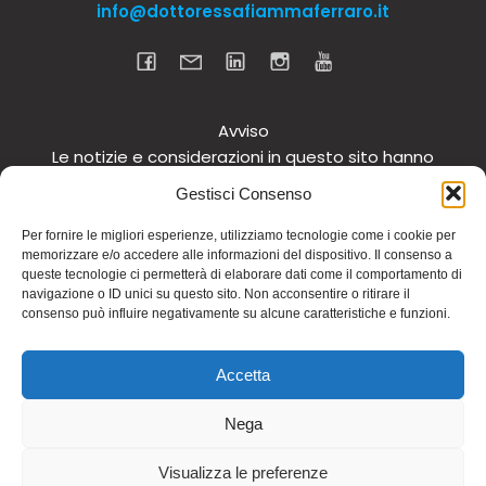
info@dottoressafiammaferraro.it
Avviso
Le notizie e considerazioni in questo sito hanno
carattere informativo generale e non intendono in
Gestisci Consenso
alcun modo dare consigli medici. Si raccomanda di
non intraprendere o interrompere alcuna terapia o
Per fornire le migliori esperienze, utilizziamo tecnologie come i cookie per
memorizzare e/o accedere alle informazioni del dispositivo. Il consenso a
assunzione o cambiamento di integratori o
queste tecnologie ci permetterà di elaborare dati come il comportamento di
tantomeno medicinali (nemmeno “naturali”) senza
navigazione o ID unici su questo sito. Non acconsentire o ritirare il
una preventiva consultazione del proprio medico.
consenso può influire negativamente su alcune caratteristiche e funzioni.
Questo avviso vale per tutte le pagine comprese nel
sito. Non si risponde inoltre in alcun modo in relazione
Accetta
alle notizie riportate in altri siti di cui si riferisce o ai
quali si rinvia.
Nega
© 2026 Dott.ssa Fiamma Ferraro. Realizzato con
Visualizza le preferenze
WordPress e
Kubio