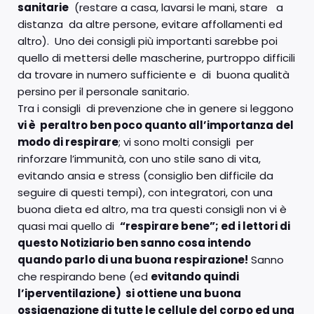
sanitarie
(restare a casa, lavarsi le mani, stare a
distanza da altre persone, evitare affollamenti ed
altro). Uno dei consigli più importanti sarebbe poi
quello di mettersi delle mascherine, purtroppo difficili
da trovare in numero sufficiente e di buona qualità
persino per il personale sanitario.
Tra i consigli di prevenzione che in genere si leggono
vi è peraltro ben poco quanto all’importanza del
modo di respirare
; vi sono molti consigli per
rinforzare l’immunità, con uno stile sano di vita,
evitando ansia e stress (consiglio ben difficile da
seguire di questi tempi), con integratori, con una
buona dieta ed altro, ma tra questi consigli non vi è
quasi mai quello di
“respirare bene”; ed i lettori di
questo Notiziario ben sanno cosa intendo
quando parlo di una buona respirazione!
Sanno
che respirando bene (ed
evitando quindi
l’iperventilazione) si ottiene una buona
ossigenazione di tutte le cellule del corpo ed una