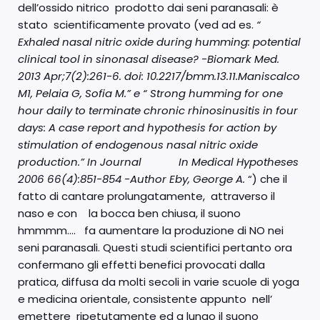
dell’ossido nitrico prodotto dai seni paranasali: è
stato scientificamente provato (ved ad es.
“
Exhaled nasal nitric oxide during humming: potential
clinical tool in sinonasal disease? -Biomark Med.
2013 Apr;7(2):261-6. doi: 10.2217/bmm.13.11.Maniscalco
M1, Pelaia G, Sofia M.” e “ Strong humming for one
hour daily to terminate chronic rhinosinusitis in four
days: A case report and hypothesis for action by
stimulation of endogenous nasal nitric oxide
production.”
In Journal In Medical Hypotheses
2006 66(4):851-854 -Author Eby, George A.
“) che il
fatto di cantare prolungatamente, attraverso il
naso e con la bocca ben chiusa, il suono
hmmmm…. fa aumentare la produzione di NO nei
seni paranasali. Questi studi scientifici pertanto ora
confermano gli effetti benefici provocati dalla
pratica, diffusa da molti secoli in varie scuole di yoga
e medicina orientale, consistente appunto nell’
emettere ripetutamente ed a lungo il suono