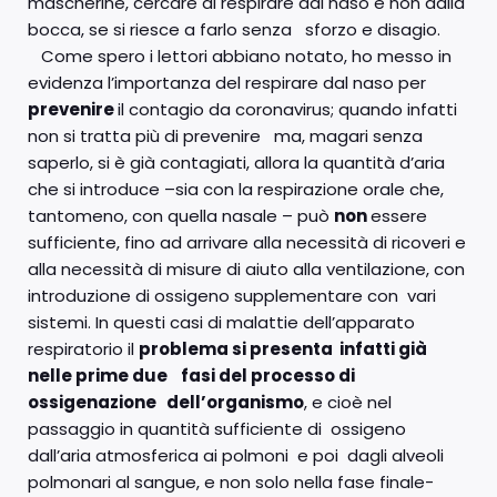
mascherine, cercare di respirare dal naso e non dalla
bocca, se si riesce a farlo senza sforzo e disagio.
Come spero i lettori abbiano notato, ho messo in
evidenza l’importanza del respirare dal naso per
prevenire
il contagio da coronavirus; quando infatti
non si tratta più di prevenire ma, magari senza
saperlo, si è già contagiati, allora la quantità d’aria
che si introduce –sia con la respirazione orale che,
tantomeno, con quella nasale – può
non
essere
sufficiente, fino ad arrivare alla necessità di ricoveri e
alla necessità di misure di aiuto alla ventilazione, con
introduzione di ossigeno supplementare con vari
sistemi. In questi casi di malattie dell’apparato
respiratorio il
problema si presenta infatti già
nelle prime due fasi del processo di
ossigenazione dell’organismo
, e cioè nel
passaggio in quantità sufficiente di ossigeno
dall’aria atmosferica ai polmoni e poi dagli alveoli
polmonari al sangue, e non solo nella fase finale-