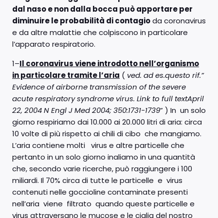
dal naso e non dalla bocca può apportare per
diminuire le probabilità di contagio
da coronavirus
e da altre malattie che colpiscono in particolare
l’apparato respiratorio.
1–
Il coronavirus viene introdotto nell’organismo
in particolare tramite l’aria
(
ved. ad es.questo rif.”
Evidence of airborne transmission of the severe
acute respiratory syndrome virus.
Link to full textApril
22, 2004 N Engl J Med 2004; 350:1731-1739
” ) In un solo
giorno respiriamo dai 10.000 ai 20.000 litri di aria: circa
10 volte di più rispetto ai chili di cibo che mangiamo.
L’aria contiene molti virus e altre particelle che
pertanto in un solo giorno inaliamo in una quantità
che, secondo varie ricerche, può raggiungere i 100
miliardi. Il 70% circa di tutte le particelle e virus
contenuti nelle goccioline contaminate presenti
nell’aria viene filtrato quando queste particelle e
virus attraversano le mucose e le ciglia del nostro