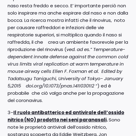
naso resta freddo e secco. E’ importante perciò non
solo inspirare ma anche espirare dal naso e non dalla
bocca. La ricerca mostra infatti che il rinovirus, noto
per causare raffreddori e infezioni delle vie
respiratorie superiori, si moltiplica quando il naso si
raffredda, il che crea un ambiente favorevole per la
riproduzione del rinovirus (
ved. ad es.”
Temperature-
dependent innate defense against the common cold
virus limits viral replication at warm temperature in
mouse airway cells Ellen F. Foxman et al.
Edited by
Tadatsugu Taniguchi, University of Tokyo- January
5,2015 doi.org/10.1073/pnas.1411030112
“) ed è
probabile che ciò valga anche per la propagazione
del coronavirus.
3–
Il ruolo antibatterico ed antivirale dell’ossido
nitrico (NO) prodotto nei seni paranasali
.
Sono
note le proprietà antivirali dell’ossido nitrico,
sostanza scoperta da Eddie Weitzberg, Jon