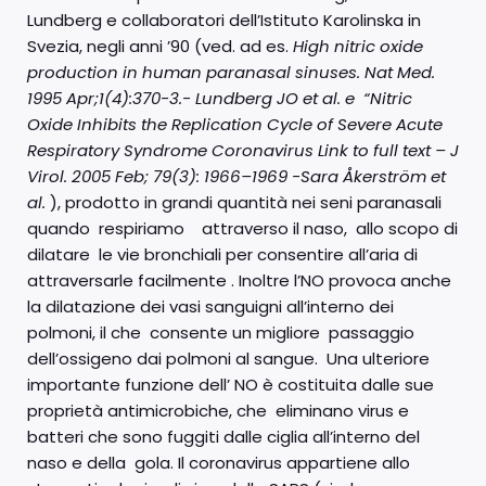
Lundberg e collaboratori dell’Istituto Karolinska in
Svezia, negli anni ’90 (ved. ad es.
High nitric oxide
production in human paranasal sinuses. Nat Med.
1995 Apr;1(4):370-3.- Lundberg JO et al. e “Nitric
Oxide Inhibits the Replication Cycle of Severe Acute
Respiratory Syndrome Coronavirus Link to full text – J
Virol.
2005 Feb; 79(3): 1966–1969 -Sara Åkerström et
al.
), prodotto in grandi quantità nei seni paranasali
quando respiriamo attraverso il naso, allo scopo di
dilatare le vie bronchiali per consentire all’aria di
attraversarle facilmente . Inoltre l’NO provoca anche
la dilatazione dei vasi sanguigni all’interno dei
polmoni, il che consente un migliore passaggio
dell’ossigeno dai polmoni al sangue. Una ulteriore
importante funzione dell’ NO è costituita dalle sue
proprietà antimicrobiche, che eliminano virus e
batteri che sono fuggiti dalle ciglia all’interno del
naso e della gola. Il coronavirus appartiene allo