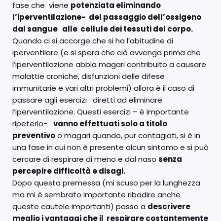
fase che viene
potenziata eliminando
l’iperventilazione- del passaggio dell’ossigeno
dal sangue alle cellule dei tessuti del corpo.
Quando ci si accorge che si ha l’abitudine di
iperventilare (e si spera che ciò avvenga prima che
l’iperventilazione abbia magari contribuito a causare
malattie croniche, disfunzioni delle difese
immunitarie e vari altri problemi) allora è il caso di
passare agli esercizi diretti ad eliminare
l’iperventilazione. Questi esercizi – è importante
ripeterlo-
vanno effettuati solo a titolo
preventivo
o magari quando, pur contagiati, si è in
una fase in cui non è presente alcun sintomo e si può
cercare di respirare di meno e dal naso
senza
percepire difficoltà e disagi.
Dopo questa premessa (mi scuso per la lunghezza
ma mi è sembrato importante ribadire anche
queste cautele importanti) passo a
descrivere
meglio i vantaggi che il respirare costantemente