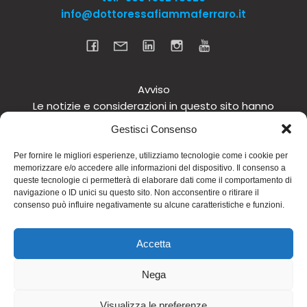
info@dottoressafiammaferraro.it
Avviso
Le notizie e considerazioni in questo sito hanno
carattere informativo generale e non intendono in
Gestisci Consenso
alcun modo dare consigli medici. Si raccomanda di
non intraprendere o interrompere alcuna terapia o
Per fornire le migliori esperienze, utilizziamo tecnologie come i cookie per
memorizzare e/o accedere alle informazioni del dispositivo. Il consenso a
assunzione o cambiamento di integratori o
queste tecnologie ci permetterà di elaborare dati come il comportamento di
tantomeno medicinali (nemmeno “naturali”) senza
navigazione o ID unici su questo sito. Non acconsentire o ritirare il
una preventiva consultazione del proprio medico.
consenso può influire negativamente su alcune caratteristiche e funzioni.
Questo avviso vale per tutte le pagine comprese nel
sito. Non si risponde inoltre in alcun modo in relazione
Accetta
alle notizie riportate in altri siti di cui si riferisce o ai
quali si rinvia.
Nega
© 2026 Dott.ssa Fiamma Ferraro. Realizzato con
Visualizza le preferenze