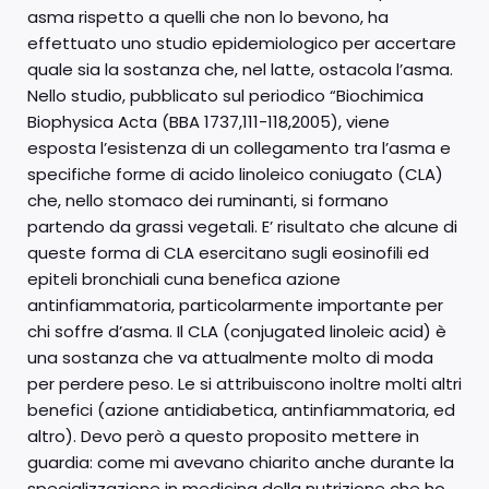
asma rispetto a quelli che non lo bevono, ha
effettuato uno studio epidemiologico per accertare
quale sia la sostanza che, nel latte, ostacola l’asma.
Nello studio, pubblicato sul periodico “Biochimica
Biophysica Acta (BBA 1737,111-118,2005), viene
esposta l’esistenza di un collegamento tra l’asma e
specifiche forme di acido linoleico coniugato (CLA)
che, nello stomaco dei ruminanti, si formano
partendo da grassi vegetali. E’ risultato che alcune di
queste forma di CLA esercitano sugli eosinofili ed
epiteli bronchiali cuna benefica azione
antinfiammatoria, particolarmente importante per
chi soffre d’asma. Il CLA (conjugated linoleic acid) è
una sostanza che va attualmente molto di moda
per perdere peso. Le si attribuiscono inoltre molti altri
benefici (azione antidiabetica, antinfiammatoria, ed
altro). Devo però a questo proposito mettere in
guardia: come mi avevano chiarito anche durante la
specializzazione in medicina della nutrizione che ho