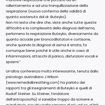
rallentamento e ad una tranquillizzazione della
respirazione (nuova conferma della validità di
quanto sostenuto dal dr. Buteyko).
Non mi resta che dire che, viste anche tutte queste
difficoltà e la complessità della diagnosi dell’asma,
perlomeno la respirazione Buteyko, diversamente da
quanto accade per broncodilatatori e cortisone,
anche quando la diagnosi di asma è errata, fa
comunque bene poiché è utile anche in caso di
infiammazioni, attacchi di panico, disfunzioni vocali e
spasmi.”
Un’altra conferenza molto interessante, tenuta dallo
psicologo australiano J.Wilson
(www.remedialbreathing.com) ha parlato dei
rapporti tra gli insegnamenti di Buteyko e quelli di
Rudolf Steiner. Su Steiner, fondatore
dell’antroposofia) vi sarebbe troppo da scrivere e
quindi rinvio, per chi voglia saperne di più, ad es. al link