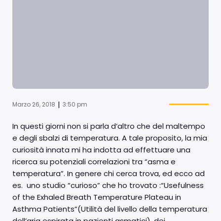
|
Marzo 26, 2018
3:50 pm
In questi giorni non si parla d’altro che del maltempo
e degli sbalzi di temperatura. A tale proposito, la mia
curiosità innata mi ha indotta ad effettuare una
ricerca su potenziali correlazioni tra “asma e
temperatura”. In genere chi cerca trova, ed ecco ad
es. uno studio “curioso” che ho trovato :“Usefulness
of the Exhaled Breath Temperature Plateau in
Asthma Patients”(Utilità del livello della temperatura
dell’aria espirata in pazienti asmatici). dei