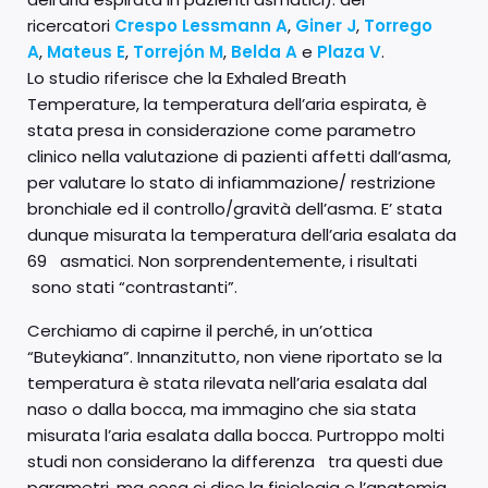
ricercatori
Crespo Lessmann A
,
Giner J
,
Torrego
A
,
Mateus E
,
Torrejón M
,
Belda A
e
Plaza V
.
Lo studio riferisce che la Exhaled Breath
Temperature, la temperatura dell’aria espirata, è
stata presa in considerazione come parametro
clinico nella valutazione di pazienti affetti dall’asma,
per valutare lo stato di infiammazione/ restrizione
bronchiale ed il controllo/gravità dell’asma. E’ stata
dunque misurata la temperatura dell’aria esalata da
69 asmatici. Non sorprendentemente, i risultati
sono stati “contrastanti”.
Cerchiamo di capirne il perché, in un’ottica
“Buteykiana”. Innanzitutto, non viene riportato se la
temperatura è stata rilevata nell’aria esalata dal
naso o dalla bocca, ma immagino che sia stata
misurata l’aria esalata dalla bocca. Purtroppo molti
studi non considerano la differenza tra questi due
parametri, ma cosa ci dice la fisiologia e l’anatomia