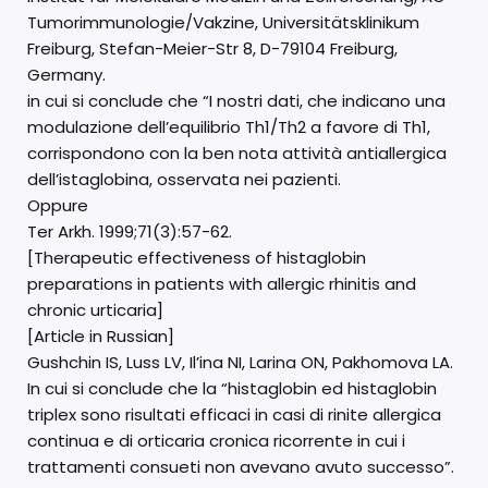
Tumorimmunologie/Vakzine, Universitätsklinikum
Freiburg, Stefan-Meier-Str 8, D-79104 Freiburg,
Germany.
in cui si conclude che “I nostri dati, che indicano una
modulazione dell’equilibrio Th1/Th2 a favore di Th1,
corrispondono con la ben nota attività antiallergica
dell’istaglobina, osservata nei pazienti.
Oppure
Ter Arkh. 1999;71(3):57-62.
[Therapeutic effectiveness of histaglobin
preparations in patients with allergic rhinitis and
chronic urticaria]
[Article in Russian]
Gushchin IS, Luss LV, Il’ina NI, Larina ON, Pakhomova LA.
In cui si conclude che la “histaglobin ed histaglobin
triplex sono risultati efficaci in casi di rinite allergica
continua e di orticaria cronica ricorrente in cui i
trattamenti consueti non avevano avuto successo”.