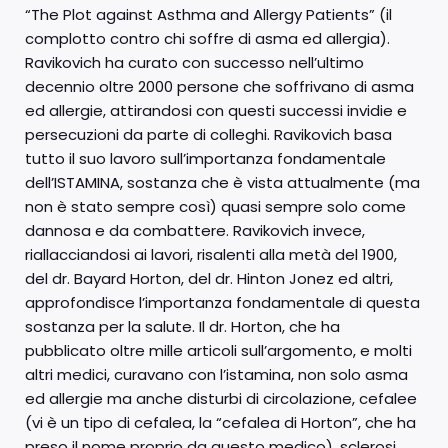
“The Plot against Asthma and Allergy Patients” (il
complotto contro chi soffre di asma ed allergia).
Ravikovich ha curato con successo nell’ultimo
decennio oltre 2000 persone che soffrivano di asma
ed allergie, attirandosi con questi successi invidie e
persecuzioni da parte di colleghi. Ravikovich basa
tutto il suo lavoro sull’importanza fondamentale
dell’ISTAMINA, sostanza che è vista attualmente (ma
non è stato sempre così) quasi sempre solo come
dannosa e da combattere. Ravikovich invece,
riallacciandosi ai lavori, risalenti alla metà del 1900,
del dr. Bayard Horton, del dr. Hinton Jonez ed altri,
approfondisce l’importanza fondamentale di questa
sostanza per la salute. Il dr. Horton, che ha
pubblicato oltre mille articoli sull’argomento, e molti
altri medici, curavano con l’istamina, non solo asma
ed allergie ma anche disturbi di circolazione, cefalee
(vi è un tipo di cefalea, la “cefalea di Horton”, che ha
preso il nome proprio da questo medico), sclerosi