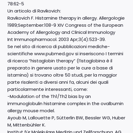
78:62-5
Un articolo di Ravikovich:
Ravikovich F. Histamine therapy in allergy. Allergologie
1989;September:108-9 XIV Congress of the European
Academy of Allergology and Clinical Immunology
Int Immunopharmacol. 2003 Apr;3(4):523-39.
Se nel sito di ricerca di pubblicazioni mediche-
scientifiche www.pubmed.gov si inseriscono I termini
di ricerca “histaglobin therapy” (l’istaglobina è il
preparato in genere usato per le cure a base di
istamina) si trovano oltre 50 studi, per la maggior
parte risalenti a diversi anni fa, alcuni dei quali
particolarmente interessanti, come:
-Modulation of the Th1/Th2 bias by an
immunoglobulin histamine complex in the ovalbumin
allergy mouse model.
Ayoub M, Lallouette P, Sütterlin BW, Bessler WG, Huber
M, Mittenbühler K.
Institut für Molekulare Medizin und Zellforschung, AG