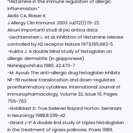
“Histamine in the immune regulation of allergic
inflammation.”
Akdis CA, Blaser K.
J Allergy Clin Immunol. 2003 Jul;112(1):15-22.
Alcuni importanti studi di più antica data:
-Liechtenstein L. et al. Inhibition of Histamine release
controlled by H2 receptor Nature 1973;195:683-5
-Kukita J. A double blind study of histaglobin on
allergic dermatitis (in giapponese)
Nishinippohifuka 1980; 42:470-7
-M. Ayoub The anti-allergic drug histaglobin inhibits
NF-?B nuclear translocation and down-regulates
proinflammatory cytokines. International Journal of
Immunopharmacology, Volume 22, Issue 10, Pages
755-763
-Goldblast D. True believer Bayard Horton. Seminars
in Neurology 1988;8:339-42
-Girard J-P A double lind study of triplex histabglobin
in the treatment of rgrass pollinosis. Praxis 1989;