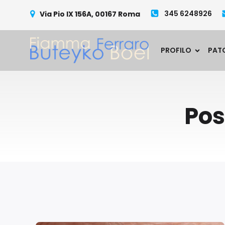
345 6248926
Via Pio IX 156A, 00167 Roma
PROFILO
PAT
Pos