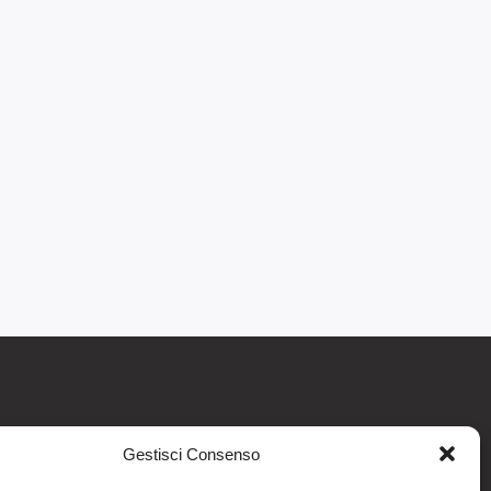
Gestisci Consenso
re informativo generale e non intendono in
intraprendere o interrompere alcuna terapia o