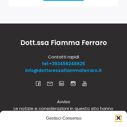
Dott.ssa Fiamma Ferraro
Contatti rapidi
tel:+393456248926
info@dottoressafiammaferraro.it
Avviso
Le notizie e considerazioni in questo sito hanno
carattere informativo generale e non intendono in
Gestisci Consenso
alcun modo dare consigli medici. Si raccomanda di