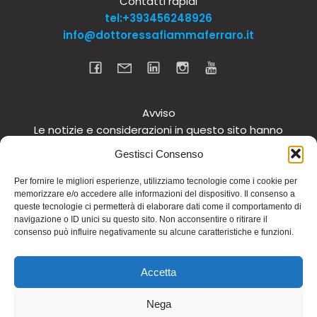
Contatti rapidi
tel:+393456248926
info@dottoressafiammaferraro.it
Avviso
Le notizie e considerazioni in questo sito hanno
carattere informativo generale e non intendono in
Gestisci Consenso
alcun modo dare consigli medici. Si raccomanda di
non intraprendere o interrompere alcuna terapia o
Per fornire le migliori esperienze, utilizziamo tecnologie come i cookie per
memorizzare e/o accedere alle informazioni del dispositivo. Il consenso a
assunzione o cambiamento di integratori o
queste tecnologie ci permetterà di elaborare dati come il comportamento di
tantomeno medicinali (nemmeno “naturali”) senza
navigazione o ID unici su questo sito. Non acconsentire o ritirare il
una preventiva consultazione del proprio medico.
consenso può influire negativamente su alcune caratteristiche e funzioni.
Questo avviso vale per tutte le pagine comprese nel
sito. Non si risponde inoltre in alcun modo in relazione
Accetta
alle notizie riportate in altri siti di cui si riferisce o ai
quali si rinvia.
Nega