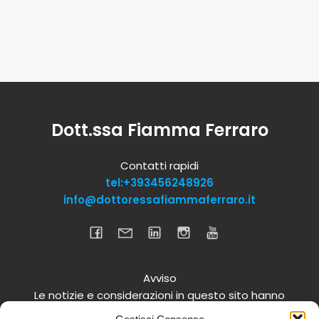
Dott.ssa Fiamma Ferraro
Contatti rapidi
tel:+393456248926
info@dottoressafiammaferraro.it
Avviso
Le notizie e considerazioni in questo sito hanno
carattere informativo generale e non intendono in