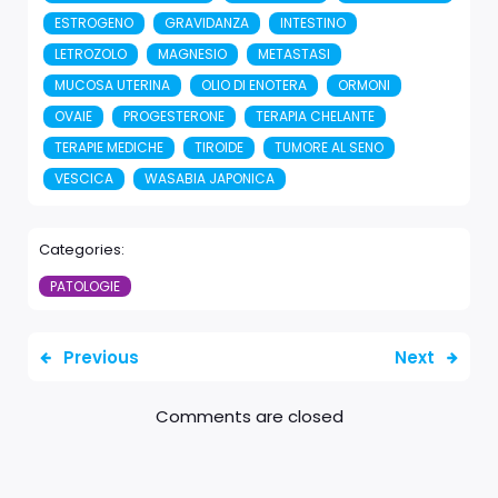
ESTROGENO
GRAVIDANZA
INTESTINO
LETROZOLO
MAGNESIO
METASTASI
MUCOSA UTERINA
OLIO DI ENOTERA
ORMONI
OVAIE
PROGESTERONE
TERAPIA CHELANTE
TERAPIE MEDICHE
TIROIDE
TUMORE AL SENO
VESCICA
WASABIA JAPONICA
Categories:
PATOLOGIE
Previous
Next
Comments are closed