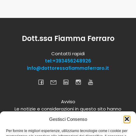
Dott.ssa Fiamma Ferraro
Contatti rapidi
tel:+393456248926
info@dottoressafiammaferraro.it
Avviso
Le notizie e considerazioni in questo sito hanno
carattere informativo generale e non intendono in
Gestisci Consenso
alcun modo dare consigli medici. Si raccomanda di
non intraprendere o interrompere alcuna terapia o
Per fornire le migliori esperienze, utilizziamo tecnologie come i cookie per