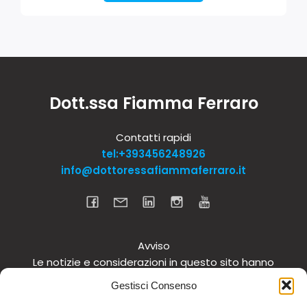
Dott.ssa Fiamma Ferraro
Contatti rapidi
tel:+393456248926
info@dottoressafiammaferraro.it
Avviso
Le notizie e considerazioni in questo sito hanno
carattere informativo generale e non intendono in
Gestisci Consenso
alcun modo dare consigli medici. Si raccomanda di