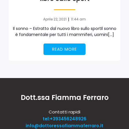
|
Aprile 22, 2021
11:44 am
Il sonno – Estratto dal nuovo libro sullo sportIl sonno
è fondamentale per tutti i mammiferi, uomini[…]
READ MORE
Dott.ssa Fiamma Ferraro
Contatti rapidi
tel:+393456248926
info@dottoressafiammaferraro.it