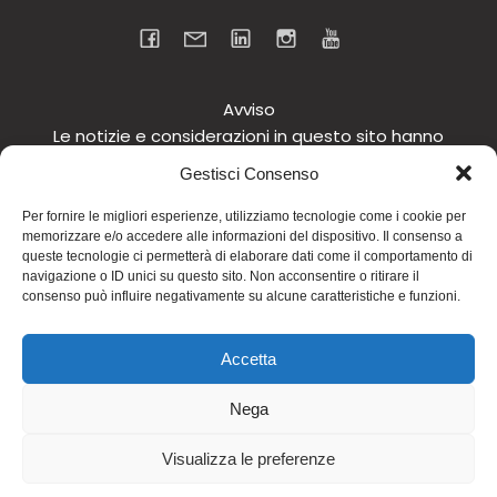
Avviso
Le notizie e considerazioni in questo sito hanno
carattere informativo generale e non intendono in
Gestisci Consenso
alcun modo dare consigli medici. Si raccomanda di
non intraprendere o interrompere alcuna terapia o
Per fornire le migliori esperienze, utilizziamo tecnologie come i cookie per
memorizzare e/o accedere alle informazioni del dispositivo. Il consenso a
assunzione o cambiamento di integratori o
queste tecnologie ci permetterà di elaborare dati come il comportamento di
tantomeno medicinali (nemmeno “naturali”) senza
navigazione o ID unici su questo sito. Non acconsentire o ritirare il
una preventiva consultazione del proprio medico.
consenso può influire negativamente su alcune caratteristiche e funzioni.
Questo avviso vale per tutte le pagine comprese nel
sito. Non si risponde inoltre in alcun modo in relazione
Accetta
alle notizie riportate in altri siti di cui si riferisce o ai
quali si rinvia.
Nega
© 2026 Dott.ssa Fiamma Ferraro. Realizzato con
Visualizza le preferenze
WordPress e
Kubio