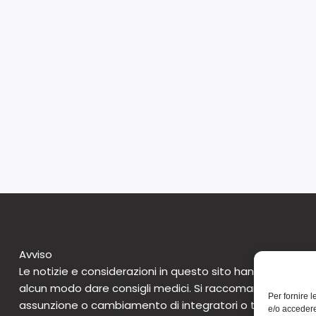
Avviso
Le notizie e considerazioni in questo sito hanno caratte
alcun modo dare consigli medici. Si raccomanda di non 
Per fornire 
assunzione o cambiamento di integratori o tantomeno 
e/o accedere