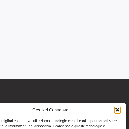
Gestisci Consenso
re informativo generale e non intendono in
intraprendere o interrompere alcuna terapia o
le migliori esperienze, utilizziamo tecnologie come i cookie per memorizzare
medicinali (nemmeno “naturali”) senza una
 alle informazioni del dispositivo. Il consenso a queste tecnologie ci