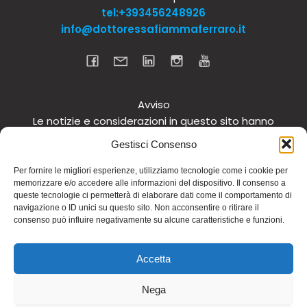
tel:+393456248926
info@dottoressafiammaferraro.it
Avviso
Le notizie e considerazioni in questo sito hanno
carattere informativo generale e non intendono in
Gestisci Consenso
alcun modo dare consigli medici. Si raccomanda di
non intraprendere o interrompere alcuna terapia o
Per fornire le migliori esperienze, utilizziamo tecnologie come i cookie per
memorizzare e/o accedere alle informazioni del dispositivo. Il consenso a
assunzione o cambiamento di integratori o
queste tecnologie ci permetterà di elaborare dati come il comportamento di
tantomeno medicinali (nemmeno “naturali”) senza
navigazione o ID unici su questo sito. Non acconsentire o ritirare il
una preventiva consultazione del proprio medico.
consenso può influire negativamente su alcune caratteristiche e funzioni.
Questo avviso vale per tutte le pagine comprese nel
sito. Non si risponde inoltre in alcun modo in relazione
Accetta
alle notizie riportate in altri siti di cui si riferisce o ai
quali si rinvia.
Nega