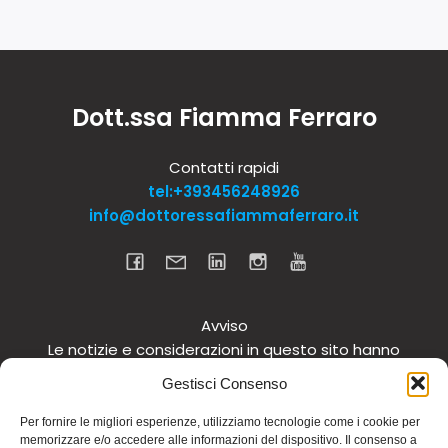
Dott.ssa Fiamma Ferraro
Contatti rapidi
tel:+393456248926
info@dottoressafiammaferraro.it
Avviso
Le notizie e considerazioni in questo sito hanno
carattere informativo generale e non intendono in
Gestisci Consenso
alcun modo dare consigli medici. Si raccomanda di
non intraprendere o interrompere alcuna terapia o
Per fornire le migliori esperienze, utilizziamo tecnologie come i cookie per
memorizzare e/o accedere alle informazioni del dispositivo. Il consenso a
assunzione o cambiamento di integratori o