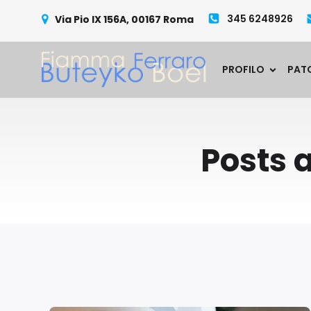
345 6248926
Via Pio IX 156A, 00167 Roma
PROFILO
PAT
Posts 