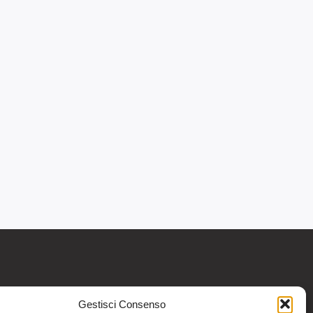
Gestisci Consenso
re informativo generale e non intendono in