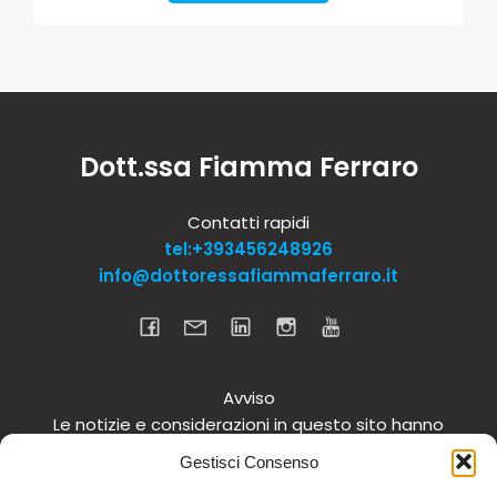
Dott.ssa Fiamma Ferraro
Contatti rapidi
tel:+393456248926
info@dottoressafiammaferraro.it
Avviso
Le notizie e considerazioni in questo sito hanno
carattere informativo generale e non intendono in
Gestisci Consenso
alcun modo dare consigli medici. Si raccomanda di