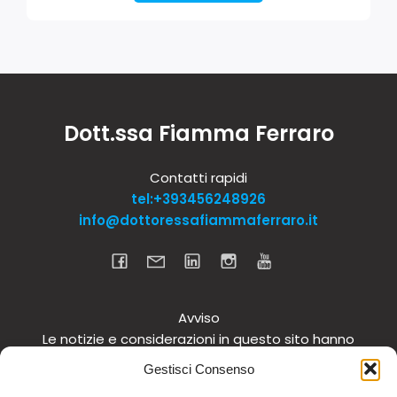
Dott.ssa Fiamma Ferraro
Contatti rapidi
tel:+393456248926
info@dottoressafiammaferraro.it
Avviso
Le notizie e considerazioni in questo sito hanno
carattere informativo generale e non intendono in
Gestisci Consenso
alcun modo dare consigli medici. Si raccomanda di