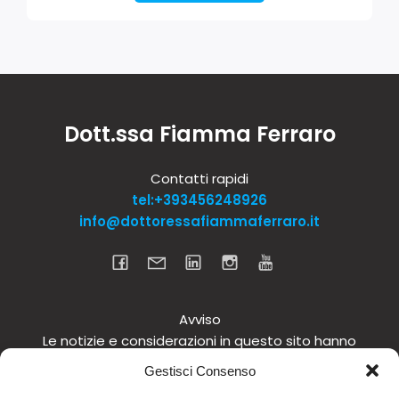
Dott.ssa Fiamma Ferraro
Contatti rapidi
tel:+393456248926
info@dottoressafiammaferraro.it
Avviso
Le notizie e considerazioni in questo sito hanno
carattere informativo generale e non intendono in
Gestisci Consenso
alcun modo dare consigli medici. Si raccomanda di