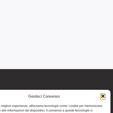
Gestisci Consenso
re informativo generale e non intendono in
intraprendere o interrompere alcuna terapia o
le migliori esperienze, utilizziamo tecnologie come i cookie per memorizzare
medicinali (nemmeno “naturali”) senza una
 alle informazioni del dispositivo. Il consenso a queste tecnologie ci