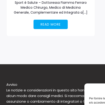
Sport è Salute – Dottoressa Fiamma Ferraro
Medico Chirurgo, Medico di Medicina
Generale, Complementare ed Integrata a[…]
READ MORE
Avviso
Le notizie e considerazioni in questo sito hanno caratte
alcun modo dare consigli medici. Si raccomanda di non 
Per fornire 
assunzione o cambiamento di integratori o tantomeno 
e/o accedere