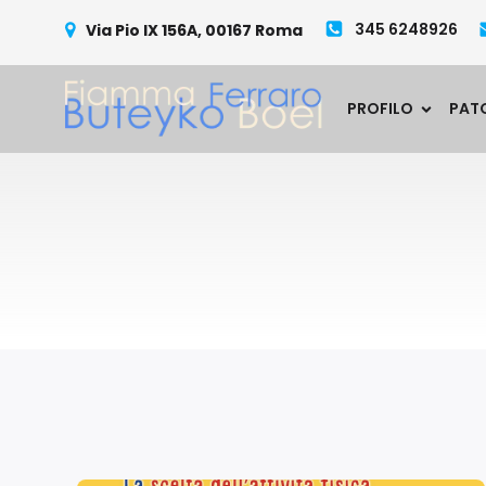
345 6248926
Via Pio IX 156A, 00167 Roma
PROFILO
PAT