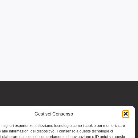
Gestisci Consenso
re informativo generale e non intendono in
intraprendere o interrompere alcuna terapia o
le migliori esperienze, utilizziamo tecnologie come i cookie per memorizzare
medicinali (nemmeno “naturali”) senza una
 alle informazioni del dispositivo. Il consenso a queste tecnologie ci
iso vale per tutte le pagine comprese nel sito.
i elaborare dati come il comportamento di navigazione o ID unici su questo