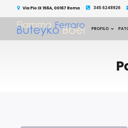
345 6248926
Via Pio IX 156A, 00167 Roma
PROFILO
PAT
P