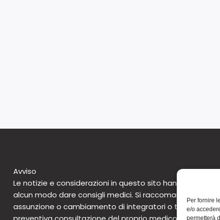
Avviso
Le notizie e considerazioni in questo sito hanno caratte
alcun modo dare consigli medici. Si raccomanda di non 
Per fornire 
assunzione o cambiamento di integratori o tantomeno 
e/o accedere
preventiva consultazione del proprio medico. Questo avv
permetterà d