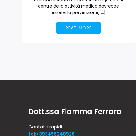
centro della attività medica dovrebbe
esservi la prevenzione,[…]
READ MORE
Dott.ssa Fiamma Ferraro
Contatti rapidi
tel:+393456248926