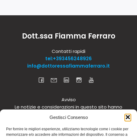
Dott.ssa Fiamma Ferraro
Contatti rapidi
tel:+393456248926
info@dottoressafiammaferraro.it
Avviso
Le notizie e considerazioni in questo sito hanno
carattere informativo generale e non intendono in
Gestisci Consenso
alcun modo dare consigli medici. Si raccomanda di
non intraprendere o interrompere alcuna terapia o
Per fornire le migliori esperienze, utilizziamo tecnologie come i cookie per
memorizzare e/o accedere alle informazioni del dispositivo. Il consenso a
assunzione o cambiamento di integratori o