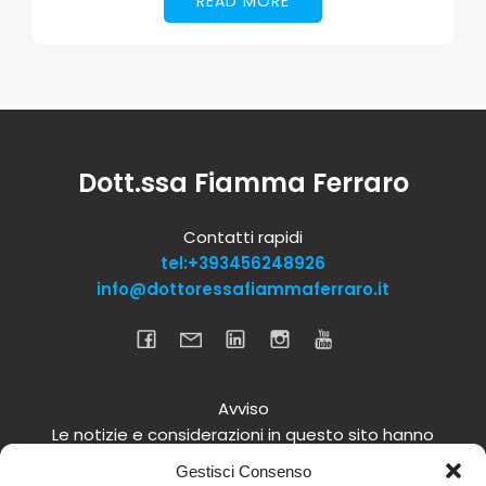
READ MORE
Dott.ssa Fiamma Ferraro
Contatti rapidi
tel:+393456248926
info@dottoressafiammaferraro.it
Avviso
Le notizie e considerazioni in questo sito hanno
carattere informativo generale e non intendono in
Gestisci Consenso