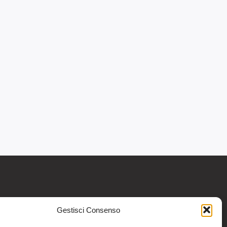
Gestisci Consenso
re informativo generale e non intendono in
intraprendere o interrompere alcuna terapia o