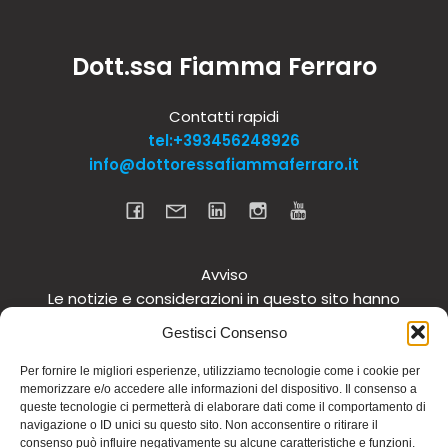
Dott.ssa Fiamma Ferraro
Contatti rapidi
tel:+393456248926
info@dottoressafiammaferraro.it
Avviso
Le notizie e considerazioni in questo sito hanno
carattere informativo generale e non intendono in
Gestisci Consenso
alcun modo dare consigli medici. Si raccomanda di
non intraprendere o interrompere alcuna terapia o
Per fornire le migliori esperienze, utilizziamo tecnologie come i cookie per
memorizzare e/o accedere alle informazioni del dispositivo. Il consenso a
assunzione o cambiamento di integratori o
queste tecnologie ci permetterà di elaborare dati come il comportamento di
tantomeno medicinali (nemmeno “naturali”) senza
navigazione o ID unici su questo sito. Non acconsentire o ritirare il
una preventiva consultazione del proprio medico.
consenso può influire negativamente su alcune caratteristiche e funzioni.