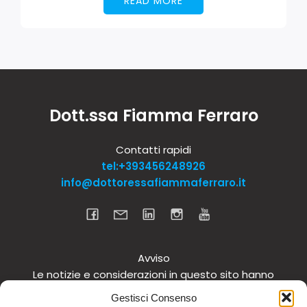
READ MORE
Dott.ssa Fiamma Ferraro
Contatti rapidi
tel:+393456248926
info@dottoressafiammaferraro.it
Avviso
Le notizie e considerazioni in questo sito hanno
carattere informativo generale e non intendono in
Gestisci Consenso