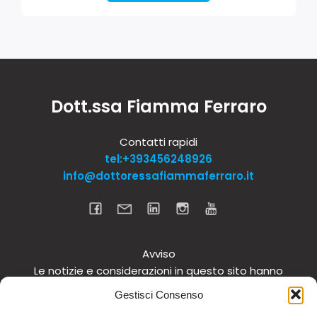
Dott.ssa Fiamma Ferraro
Contatti rapidi
tel:+393456248926
info@dottoressafiammaferraro.it
Avviso
Le notizie e considerazioni in questo sito hanno
carattere informativo generale e non intendono in
Gestisci Consenso
alcun modo dare consigli medici. Si raccomanda di