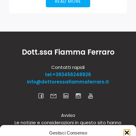
READ MORE
Dott.ssa Fiamma Ferraro
Contatti rapidi
tel:+393456248926
info@dottoressafiammaferraro.it
Avviso
Le notizie e considerazioni in questo sito hanno
carattere informativo generale e non intendono in
Gestisci Consenso