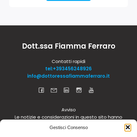
Dott.ssa Fiamma Ferraro
Contatti rapidi
tel:+393456248926
info@dottoressafiammaferraro.it
Avviso
Le notizie e considerazioni in questo sito hanno
carattere informativo generale e non intendono in
Gestisci Consenso
alcun modo dare consigli medici. Si raccomanda di