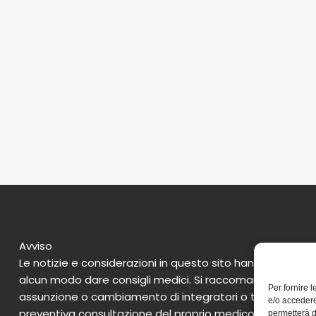
Avviso
Le notizie e considerazioni in questo sito hanno caratte
alcun modo dare consigli medici. Si raccomanda di non 
Per fornire 
assunzione o cambiamento di integratori o tantomeno 
e/o accedere
preventiva consultazione del proprio medico. Questo avv
permetterà d