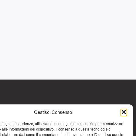
Gestisci Consenso
re informativo generale e non intendono in
intraprendere o interrompere alcuna terapia o
le migliori esperienze, utilizziamo tecnologie come i cookie per memorizzare
medicinali (nemmeno “naturali”) senza una
 alle informazioni del dispositivo. Il consenso a queste tecnologie ci
iso vale per tutte le pagine comprese nel sito.
i elaborare dati come il comportamento di navigazione o ID unici su questo