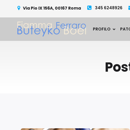
345 6248926
Via Pio IX 156A, 00167 Roma
PROFILO
PAT
Pos