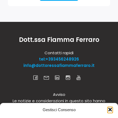
Dott.ssa Fiamma Ferraro
Contatti rapidi
tel:+393456248926
info@dottoressafiammaferraro.it
Avviso
Le notizie e considerazioni in questo sito hanno
carattere informativo generale e non intendono in
Gestisci Consenso
alcun modo dare consigli medici. Si raccomanda di