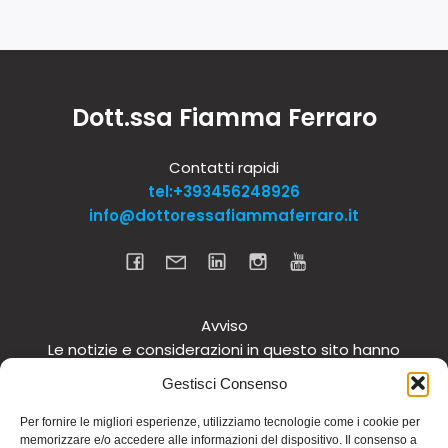
Dott.ssa Fiamma Ferraro
Contatti rapidi
tel:+393456248926
info@dottoressafiammaferraro.it
Avviso
Le notizie e considerazioni in questo sito hanno
carattere informativo generale e non intendono in
Gestisci Consenso
alcun modo dare consigli medici. Si raccomanda di
non intraprendere o interrompere alcuna terapia o
Per fornire le migliori esperienze, utilizziamo tecnologie come i cookie per
memorizzare e/o accedere alle informazioni del dispositivo. Il consenso a
assunzione o cambiamento di integratori o