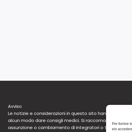
Avviso
Le notizie e considerazioni in questo sito hanno caratte
alcun modo dare consigli medici. Si raccomanda di non 
Per fornire 
assunzione o cambiamento di integratori o tantomeno 
e/o accedere