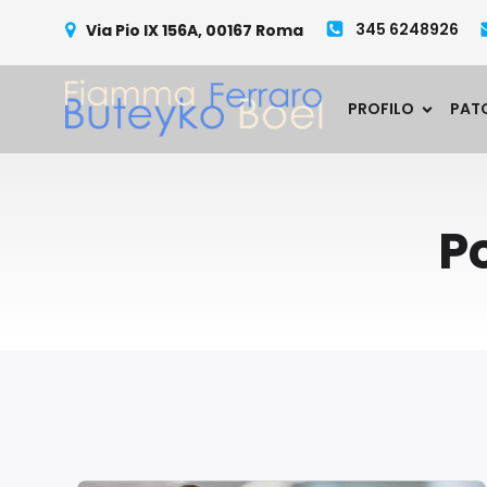
345 6248926
Via Pio IX 156A, 00167 Roma
PROFILO
PAT
P