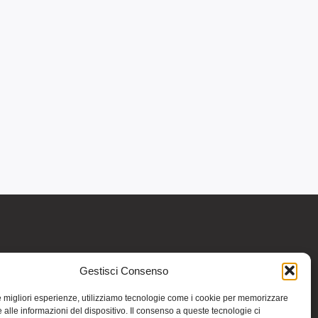
Gestisci Consenso
re informativo generale e non intendono in
intraprendere o interrompere alcuna terapia o
le migliori esperienze, utilizziamo tecnologie come i cookie per memorizzare
medicinali (nemmeno “naturali”) senza una
 alle informazioni del dispositivo. Il consenso a queste tecnologie ci