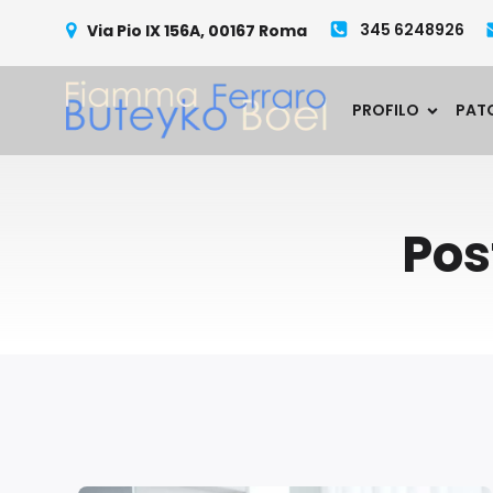
345 6248926
Via Pio IX 156A, 00167 Roma
PROFILO
PAT
Pos