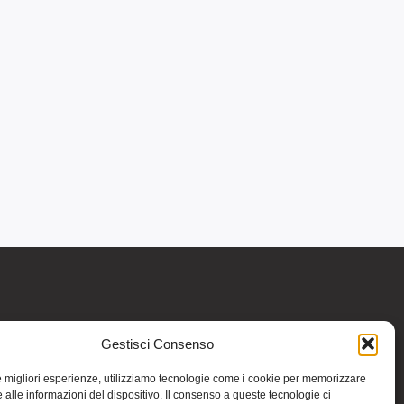
Gestisci Consenso
re informativo generale e non intendono in
intraprendere o interrompere alcuna terapia o
le migliori esperienze, utilizziamo tecnologie come i cookie per memorizzare
medicinali (nemmeno “naturali”) senza una
 alle informazioni del dispositivo. Il consenso a queste tecnologie ci