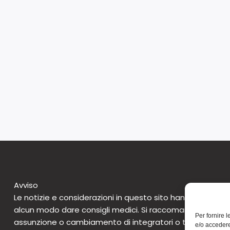
Avviso
Le notizie e considerazioni in questo sito hanno caratte
alcun modo dare consigli medici. Si raccomanda di non 
Per fornire 
assunzione o cambiamento di integratori o tantomeno 
e/o accedere