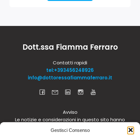
Dott.ssa Fiamma Ferraro
Contatti rapidi
tel:+393456248926
info@dottoressafiammaferraro.it
Avviso
Le notizie e considerazioni in questo sito hanno
carattere informativo generale e non intendono in
Gestisci Consenso
alcun modo dare consigli medici. Si raccomanda di