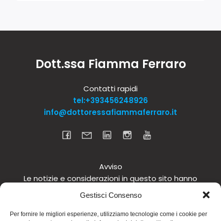
Dott.ssa Fiamma Ferraro
Contatti rapidi
tel:+393456248926
info@dottoressafiammaferraro.it
Avviso
Le notizie e considerazioni in questo sito hanno
carattere informativo generale e non intendono in
Gestisci Consenso
alcun modo dare consigli medici. Si raccomanda di
non intraprendere o interrompere alcuna terapia o
Per fornire le migliori esperienze, utilizziamo tecnologie come i cookie per