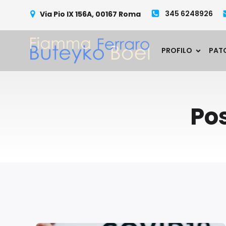
345 6248926
Via Pio IX 156A, 00167 Roma
PROFILO
PAT
Pos