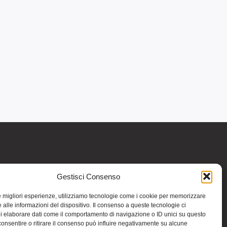
Gestisci Consenso
re informativo generale e non intendono in
intraprendere o interrompere alcuna terapia o
le migliori esperienze, utilizziamo tecnologie come i cookie per memorizzare
medicinali (nemmeno “naturali”) senza una
 alle informazioni del dispositivo. Il consenso a queste tecnologie ci
iso vale per tutte le pagine comprese nel sito.
i elaborare dati come il comportamento di navigazione o ID unici su questo
consentire o ritirare il consenso può influire negativamente su alcune
 riportate in altri siti di cui si riferisce o ai