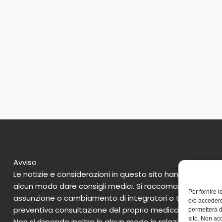
Avviso
Le notizie e considerazioni in questo sito hanno caratte
alcun modo dare consigli medici. Si raccomanda di non 
Per fornire 
assunzione o cambiamento di integratori o tantomeno 
e/o accedere
preventiva consultazione del proprio medico. Questo avv
permetterà d
sito. Non ac
Non si risponde inoltre in alcun modo in relazione alle notizie