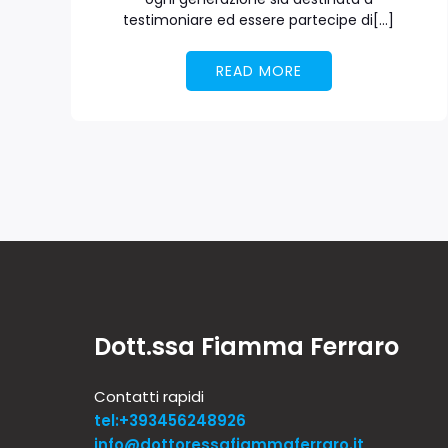
testimoniare ed essere partecipe di[…]
READ MORE
Dott.ssa Fiamma Ferraro
Contatti rapidi
tel:+393456248926
info@dottoressafiammaferraro.it