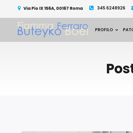
345 6248926
Via Pio IX 156A, 00167 Roma
PROFILO
PAT
Pos