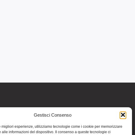
Gestisci Consenso
re informativo generale e non intendono in
intraprendere o interrompere alcuna terapia o
le migliori esperienze, utilizziamo tecnologie come i cookie per memorizzare
medicinali (nemmeno “naturali”) senza una
 alle informazioni del dispositivo. Il consenso a queste tecnologie ci