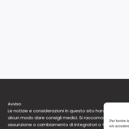
Avviso
Le notizie e considerazioni in questo sito hanno caratte
alcun modo dare consigli medici. Si raccomanda di non 
Per fornire 
assunzione o cambiamento di integratori o tantomeno 
e/o accedere