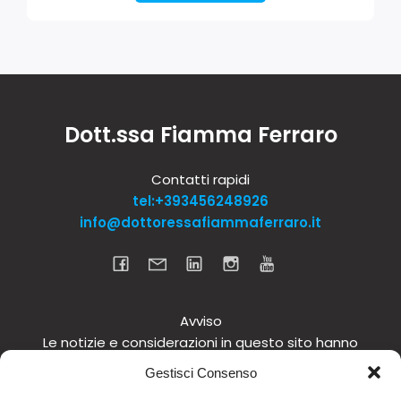
Dott.ssa Fiamma Ferraro
Contatti rapidi
tel:+393456248926
info@dottoressafiammaferraro.it
Avviso
Le notizie e considerazioni in questo sito hanno
carattere informativo generale e non intendono in
Gestisci Consenso
alcun modo dare consigli medici. Si raccomanda di