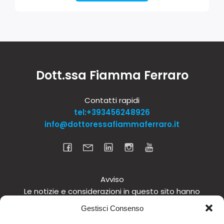
Dott.ssa Fiamma Ferraro
Contatti rapidi
tel:+393456248926
info@dottoressafiammaferraro.it
Avviso
Le notizie e considerazioni in questo sito hanno
carattere informativo generale e non intendono in
Gestisci Consenso
alcun modo dare consigli medici. Si raccomanda di