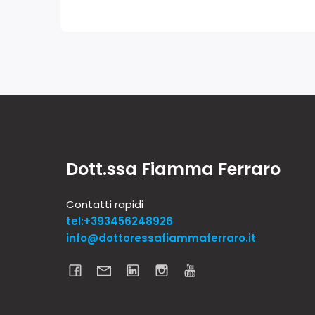
Dott.ssa Fiamma Ferraro
Contatti rapidi
tel:+393456248926
info@dottoressafiammaferraro.it