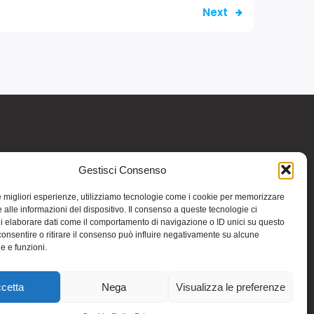
Next
Gestisci Consenso
re informativo generale e non intendono in
intraprendere o interrompere alcuna terapia o
le migliori esperienze, utilizziamo tecnologie come i cookie per memorizzare
medicinali (nemmeno “naturali”) senza una
 alle informazioni del dispositivo. Il consenso a queste tecnologie ci
iso vale per tutte le pagine comprese nel sito.
i elaborare dati come il comportamento di navigazione o ID unici su questo
consentire o ritirare il consenso può influire negativamente su alcune
 riportate in altri siti di cui si riferisce o ai
he e funzioni.
e
Kubio
cetta
Nega
Visualizza le preferenze