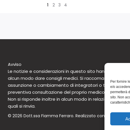
1
2
3
4
Avviso
Le notizie e considerazioni in questo sito hanno caratte
alcun modo dare consigli medici. Si raccomanda di non 
Per fornire 
assunzione o cambiamento di integratori o tantomeno 
e/o accedere
preventiva consultazione del proprio medico. Questo avv
permetterà d
sito. Non ac
Non si risponde inoltre in alcun modo in relazione alle notizie
caratteristic
quali si rinvia.
© 2026 Dott.ssa Fiamma Ferraro. Realizzato con WordPress 
Ac