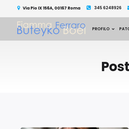
345 6248926
Via Pio IX 156A, 00167 Roma
PROFILO
PAT
Post