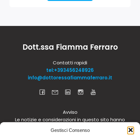
Dott.ssa Fiamma Ferraro
Contatti rapidi
tel:+393456248926
info@dottoressafiammaferraro.it
Avviso
Le notizie e considerazioni in questo sito hanno
carattere informativo generale e non intendono in
Gestisci Consenso
alcun modo dare consigli medici. Si raccomanda di