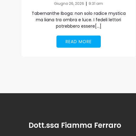
|
Giugno 26, 2026
9:31 am
Tabernanthe Iboga: non solo radice mystica
ma liana tra ombra e luce. I fedeli lettori
potrebbero essere[…]
READ MORE
Dott.ssa Fiamma Ferraro