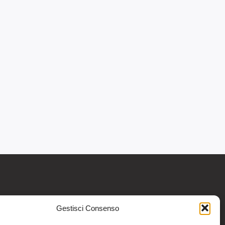
Gestisci Consenso
re informativo generale e non intendono in
intraprendere o interrompere alcuna terapia o