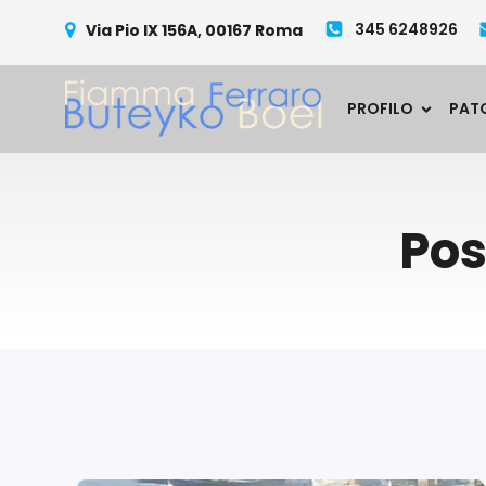
345 6248926
Via Pio IX 156A, 00167 Roma
PROFILO
PAT
Pos