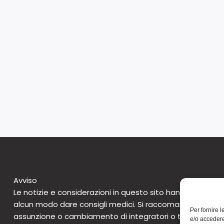
Avviso
Le notizie e considerazioni in questo sito hanno caratte
alcun modo dare consigli medici. Si raccomanda di non 
Per fornire 
assunzione o cambiamento di integratori o tantomeno 
e/o accedere