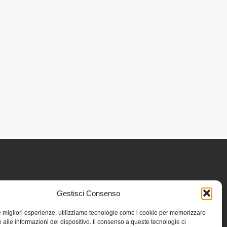
Gestisci Consenso
re informativo generale e non intendono in
intraprendere o interrompere alcuna terapia o
le migliori esperienze, utilizziamo tecnologie come i cookie per memorizzare
medicinali (nemmeno “naturali”) senza una
 alle informazioni del dispositivo. Il consenso a queste tecnologie ci