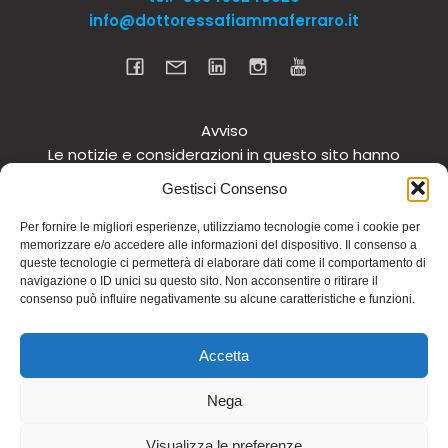
info@dottoressafiammaferraro.it
Avviso
Le notizie e considerazioni in questo sito hanno
carattere informativo generale e non intendono in
Gestisci Consenso
alcun modo dare consigli medici. Si raccomanda di
non intraprendere o interrompere alcuna terapia o
Per fornire le migliori esperienze, utilizziamo tecnologie come i cookie per
memorizzare e/o accedere alle informazioni del dispositivo. Il consenso a
assunzione o cambiamento di integratori o
queste tecnologie ci permetterà di elaborare dati come il comportamento di
tantomeno medicinali (nemmeno “naturali”) senza
navigazione o ID unici su questo sito. Non acconsentire o ritirare il
una preventiva consultazione del proprio medico.
consenso può influire negativamente su alcune caratteristiche e funzioni.
Questo avviso vale per tutte le pagine comprese nel
sito. Non si risponde inoltre in alcun modo in relazione
Accetta
alle notizie riportate in altri siti di cui si riferisce o ai
quali si rinvia.
Nega
© 2026 Dott.ssa Fiamma Ferraro. Realizzato con
Visualizza le preferenze