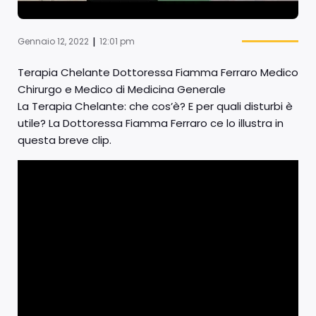
|
Gennaio 12, 2022
12:01 pm
Terapia Chelante Dottoressa Fiamma Ferraro Medico
Chirurgo e Medico di Medicina Generale
La Terapia Chelante: che cos’è? E per quali disturbi è
utile? La Dottoressa Fiamma Ferraro ce lo illustra in
questa breve clip.