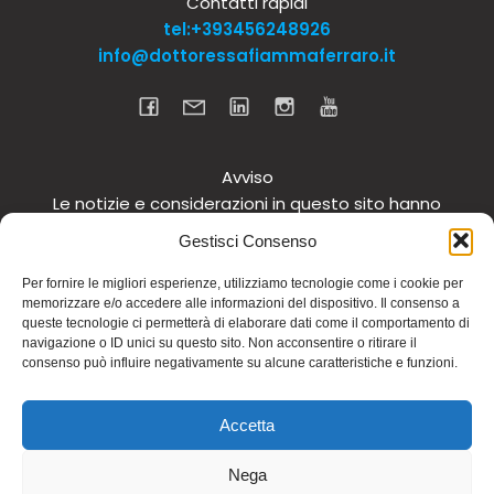
Contatti rapidi
tel:+393456248926
info@dottoressafiammaferraro.it
Avviso
Le notizie e considerazioni in questo sito hanno
carattere informativo generale e non intendono in
Gestisci Consenso
alcun modo dare consigli medici. Si raccomanda di
non intraprendere o interrompere alcuna terapia o
Per fornire le migliori esperienze, utilizziamo tecnologie come i cookie per
memorizzare e/o accedere alle informazioni del dispositivo. Il consenso a
assunzione o cambiamento di integratori o
queste tecnologie ci permetterà di elaborare dati come il comportamento di
tantomeno medicinali (nemmeno “naturali”) senza
navigazione o ID unici su questo sito. Non acconsentire o ritirare il
una preventiva consultazione del proprio medico.
consenso può influire negativamente su alcune caratteristiche e funzioni.
Questo avviso vale per tutte le pagine comprese nel
sito. Non si risponde inoltre in alcun modo in relazione
Accetta
alle notizie riportate in altri siti di cui si riferisce o ai
quali si rinvia.
Nega